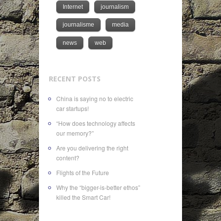
Internet
journalism
journalisme
media
news
web
RECENT POSTS
China is saying no to electric
car startups!
“How does technology affects
our memory?”
Are you delivering the right
content?
Flights of the Future
Why the “bigger-is-better ethos”
killed the Smart Car!