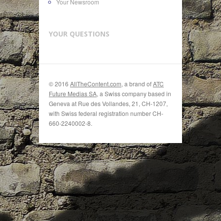
Your Newsroom
YOUR QUESTIONS
© 2016
AllTheContent.com
, a brand of
ATC
Future Medias SA
, a Swiss company based in
Geneva at Rue des Vollandes, 21, CH-1207,
with Swiss federal registration number CH-
660-2240002-8.