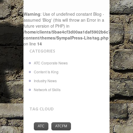
Warning
: Use of undefined constant Blog -
assumed 'Blog' (this will throw an Error in a
future version of PHP) in
/home/clients/5bae4cf3d00aa1daf5902b6c72f4943c/sit
content/themes/SympalPress-Lite/tag.php
on line
14
CATEGORIES
ATC Corporate News
Content Is King
Industry News
Network of Skills
TAG CLOUD
ATC
ATCFM