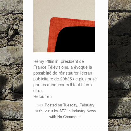
Rémy Pflimlin, président de
France Télévisions, a évoqué la
possibilité de réinstaurer l’écran
publicitaire de 20h35 (le plus prisé
par les annonceurs il faut bien le
dire).
Retour en
Posted on Tuesday, February
12th, 2013 by
ATC
in
Industry News
with
No Comments