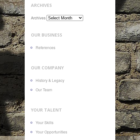
ARCHIVES
Archives
OUR BUSINESS
References
OUR COMPANY
History & Legacy
Our Team
YOUR TALENT
Your Skills
Your Opportunities