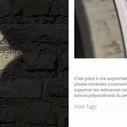
C’est grâce à une augmentati
privées romandes conservent le
supprimer les redevances radi
acteurs prépondérants du pet
Post Tags: