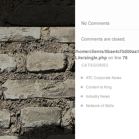
No Comments
Comments are closed.
/home/clients/5bae4cf3d00aa1
Lite/single.php
on line
78
CATEGORIES
ATC Corporate News
Content Is King
Industry News
Network of Skills