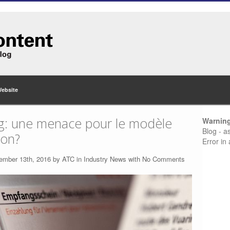
Website
llag: une menace pour le modèle
Warnin
Blog - a
ion?
Error in
ember 13th, 2016 by
ATC
in
Industry News
with
No Comments