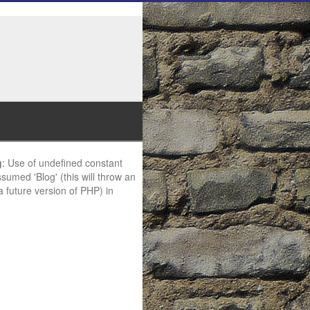
g
: Use of undefined constant
ssumed 'Blog' (this will throw an
 a future version of PHP) in