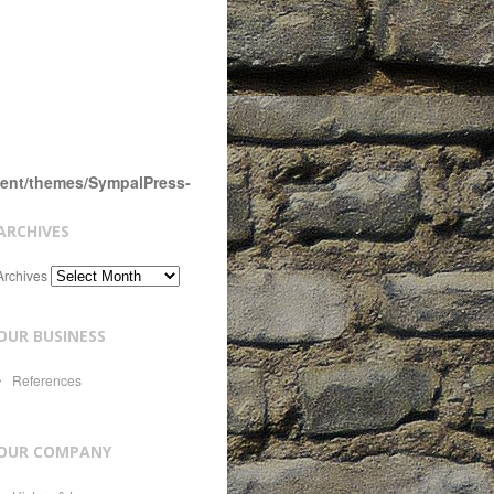
tent/themes/SympalPress-
ARCHIVES
Archives
OUR BUSINESS
References
OUR COMPANY