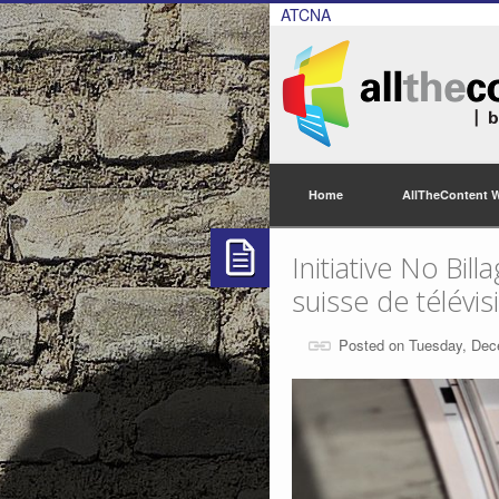
ATCNA
Home
AllTheContent 
Initiative No Bi
suisse de télévis
Posted on Tuesday, Dec