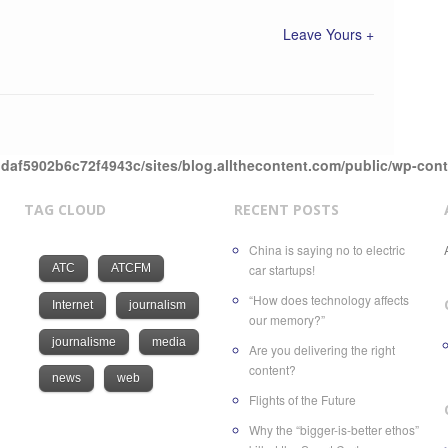
Leave Yours +
daf5902b6c72f4943c/sites/blog.allthecontent.com/public/wp-con
TAG CLOUD
RECENT POSTS
China is saying no to electric
ATC
ATCFM
car startups!
“How does technology affects
Internet
journalism
our memory?”
journalisme
media
Are you delivering the right
content?
news
web
Flights of the Future
Why the “bigger-is-better ethos”