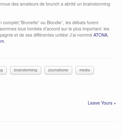
connue des amateurs de brunch a abrité un brainstorming
n complet,”Brunette” ou Blondie”, les débats furent
 sommes tous tombés d’accord sur le plus important: les
pagnie et de ses différentes unités! J’ai nommé
ATCNA
,
mm
.
og
brainstorming
journalisme
media
Leave Yours +