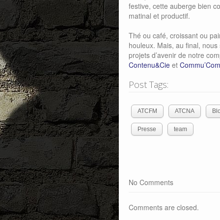
festive, cette auberge bien 
matinal et productif.
Thé ou café, croissant ou pai
houleux. Mais, au final, nous
projets d’avenir de notre com
Contenu&Cie
et
Commu’Co
Post Tags:
ATCFM
ATCNA
Bl
Presse
team
No Comments
Comments are closed.