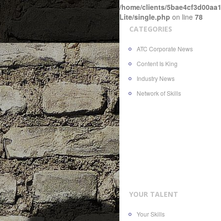
/home/clients/5bae4cf3d00aa1
Lite/single.php
on line
78
CATEGORIES
ATC Corporate News
Content Is King
Industry News
Network of Skills
YOUR TALENT
Your Skills