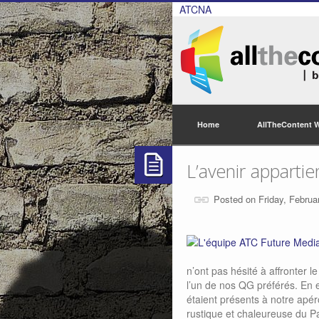
ATCNA
Home
AllTheContent 
L’avenir appartie
Posted on Friday, Februa
n’ont pas hésité à affronter 
l’un de nos QG préférés. En e
étaient présents à notre apé
rustique et chaleureuse du Pa