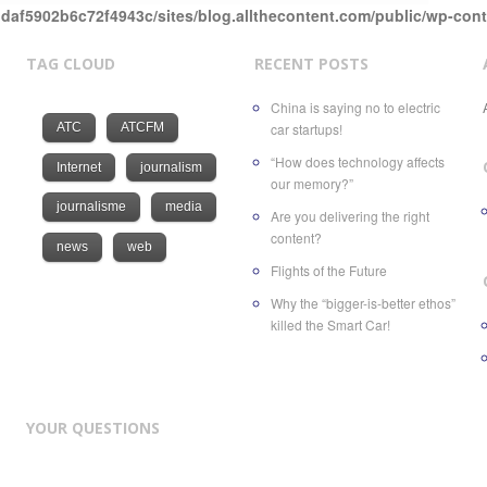
daf5902b6c72f4943c/sites/blog.allthecontent.com/public/wp-con
TAG CLOUD
RECENT POSTS
China is saying no to electric
ATC
ATCFM
car startups!
“How does technology affects
Internet
journalism
our memory?”
journalisme
media
Are you delivering the right
content?
news
web
Flights of the Future
Why the “bigger-is-better ethos”
killed the Smart Car!
YOUR QUESTIONS