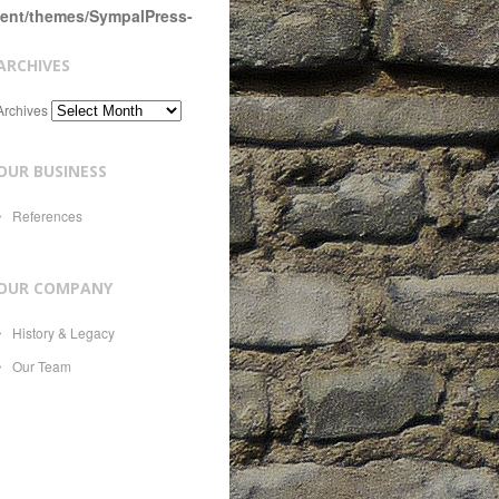
tent/themes/SympalPress-
ARCHIVES
Archives
OUR BUSINESS
References
OUR COMPANY
History & Legacy
Our Team