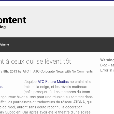
Website
nt à ceux qui se lèvent tôt
Warnin
Blog - a
Error in
ry 8th, 2013 by
ATC
in
ATC Corporate News
with
No Comments
L’équipe
ATC Future Medias
ne craint ni le
froid, ni la neige, ni les réveils matinaux
(enfin presque…). Les membres du team
le rigoureux hiver suisse pour une réunion au sommet dans
ffet, les journalistes et traducteurs du réseau ATCNA, qui
ro de Noël, auront sans doute reconnu la décoration
in Quotidien! Car après avoir été le théâtre d’une soirée