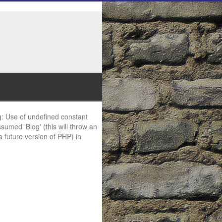
g
: Use of undefined constant
ssumed 'Blog' (this will throw an
 a future version of PHP) in