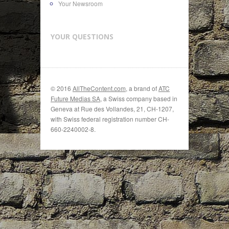
Your Newsroom
YOUR QUESTIONS
© 2016
AllTheContent.com
, a brand of
ATC
Future Medias SA
, a Swiss company based in
Geneva at Rue des Vollandes, 21, CH-1207,
with Swiss federal registration number CH-
660-2240002-8.