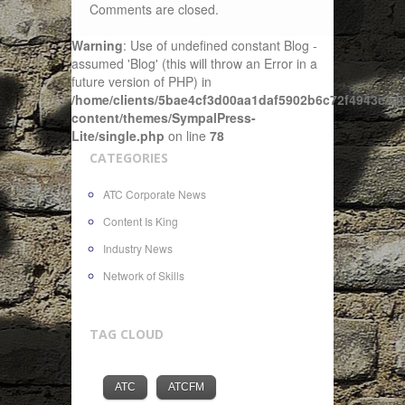
Comments are closed.
Warning
: Use of undefined constant Blog -
assumed 'Blog' (this will throw an Error in a
future version of PHP) in
/home/clients/5bae4cf3d00aa1daf5902b6c72f4943c/sit
content/themes/SympalPress-
Lite/single.php
on line
78
CATEGORIES
ATC Corporate News
Content Is King
Industry News
Network of Skills
TAG CLOUD
ATC
ATCFM