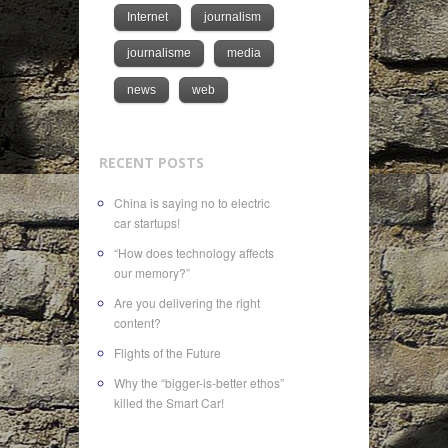
Internet
journalism
journalisme
media
news
web
RECENT POSTS
China is saying no to electric
car startups!
“How does technology affects
our memory?”
Are you delivering the right
content?
Flights of the Future
Why the “bigger-is-better ethos”
killed the Smart Car!