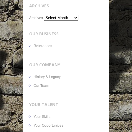
ARCHIVES
Archives
OUR BUSINESS
References
OUR COMPANY
History & Legacy
Our Team
YOUR TALENT
Your Skills
Your Opportunities