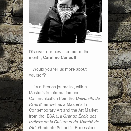
Discover our new member of the
month,
Caroline Canault
:
– Would you tell us more about
yourself?
– I’m a French journalist, with a
Master’s in Information and
Communication from the
Université de
Paris 8
, as well as a Master’s in
Contemporary Art and the Art Market
from the IESA (
La Grande École des
Métiers de la Culture et du Marché de
l’Art,
Graduate School in Professions