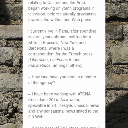
relating to Culture and the Arts). I
began working on youth programs in
television, before naturally gravitating
towards the written and Web press.
I currently live in Paris, after spending
several years abroad, settling for a
while in Brussels, New York and
Barcelona, where I was a
correspondent for the French press
(
Libération
,
LesEchos.fr
, and
Publihebdos
, amongst others).
– How long have you been a member
of the agency?
– I have been working with ATCNA
since June 2014. As a writer, I
specialize in art, lifestyle, unusual news
and any sensational news linked to the
2.0 Web.
– Where does ATCNA place your work?