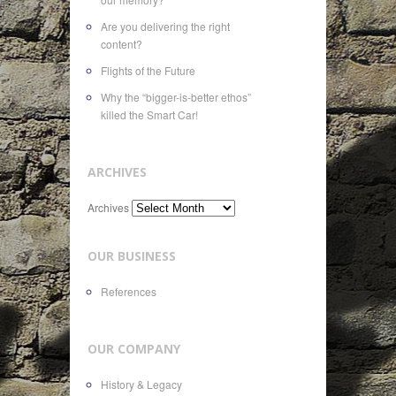
Are you delivering the right
content?
Flights of the Future
Why the “bigger-is-better ethos”
killed the Smart Car!
ARCHIVES
Archives
OUR BUSINESS
References
OUR COMPANY
History & Legacy