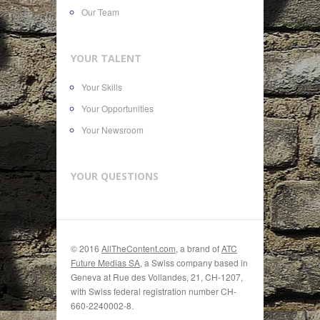
Our Team
YOUR TALENT
Your Skills
Your Opportunities
Your Newsroom
YOUR QUESTIONS
© 2016
AllTheContent.com
, a brand of
ATC
Future Medias SA
, a Swiss company based in
Geneva at Rue des Vollandes, 21, CH-1207,
with Swiss federal registration number CH-
660-2240002-8.