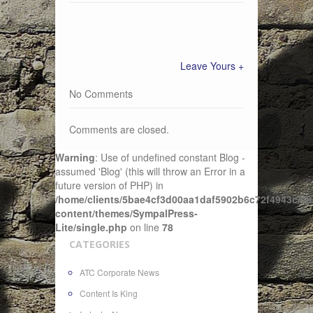
Leave Yours +
No Comments
Comments are closed.
Warning
: Use of undefined constant Blog -
assumed 'Blog' (this will throw an Error in a
future version of PHP) in
/home/clients/5bae4cf3d00aa1daf5902b6c72f4943c/sit
content/themes/SympalPress-
Lite/single.php
on line
78
CATEGORIES
ATC Corporate News
Content Is King