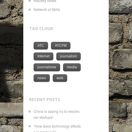
Industry News
Network of Skills
TAG CLOUD
ATC
ATCFM
Internet
journalism
journalisme
media
news
web
RECENT POSTS
China is saying no to electric
car startups!
“How does technology affects
our memory?”