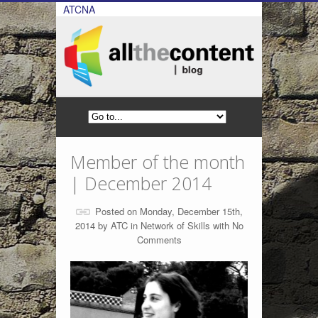
ATCNA
Member of the month
| December 2014
Posted on Monday, December 15th,
2014 by
ATC
in
Network of Skills
with
No
Comments