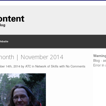
Website
month | November 2014
Warnin
Blog - a
Error in
ber 14th, 2014 by
ATC
in
Network of Skills
with
No Comments