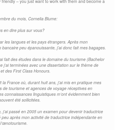
 friendly – you just want to work with them and become a
mbre du mois, Cornelia Blume:
s en dire plus sur vous?
par les langues et les pays étrangers. Après mon
n bancaire peu épanouissante, j’ai donc fait mes bagages.
 j’ai fait des études dans le domaine du tourisme (Bachelor
ue j’ai terminées avec une dissertation sur le thème de
et des First Class Honours.
t la France où, durant huit ans, j’ai mis en pratique mes
s de tourisme et agences de voyage réceptives en
s connaissances linguistiques m’ont évidemment bien
souvent été sollicitées.
on, j’ai passé en 2005 un examen pour devenir traductrice
peu après mon activité de traductrice indépendante en
 l’œnotourisme.