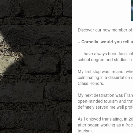
Discover our new member of 
– Cornelia, would you tell
– I have always been fascina
school degree and studies in
My first stop was Ireland, wh
culminating in a dissertation 
Class Honors.
My next destination was Franc
open-minded tourism and tra
definitely served me well pro
As I enjoyed translating, in 2
after began working as a freel
tourism.