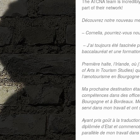
The ATCNA team is incredibly
part of their network!
Découvrez notre nouveau me
– Cornelia, pourriez-vous nou
– J’ai toujours été fascinée 
baccalauréat et une formatio
Première halte, l’Irlande, où
of Arts in Tourism Studies) q
l’œnotourisme en Bourgogne 
Ma prochaine destination étai
compétences dans des office
Bourgogne et à Bordeaux. Me
servi dans mon travail et ont 
Ayant pris goût à la traducti
diplômée d’Etat et commencé 
parallèle de mon travail dans