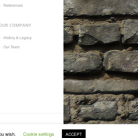
References
OUR COMPANY
History & Legacy
Our Team
es, 21, CH-1207, with Swiss
you wish.
Cookie settings
ACCEPT