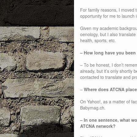
For family reasons, I moved 
opportunity for me to launch i
Given my academic background
oenology, but I also translate
health, sports, etc.
– How long have you been
– To be honest, I don’t rememb
already, but it’s only shortly
contacted to translate and pro
–
Where does ATCNA place
On Yahoo!, as a matter of fac
Babymag.ch.
– In one sentence, what wo
ATCNA network?