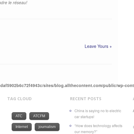
indre le réseau!
Leave Yours +
daf5902b6c72f4943c/sites/blog.allthecontent.com/public/wp-con
TAG CLOUD
RECENT POSTS
China is saying no to electric
ATC
ATCFM
car startups!
“How does technology affects
Internet
journalism
our memory?”