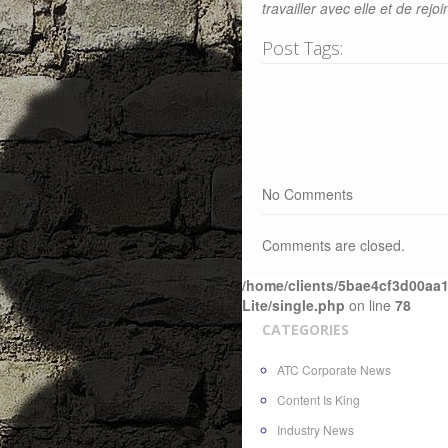
travailler avec elle et de rejo
Post Tags:
No Comments
Comments are closed.
/home/clients/5bae4cf3d00aa1
Lite/single.php
on line
78
CATEGORIES
ATC Corporate News
Content Is King
Industry News