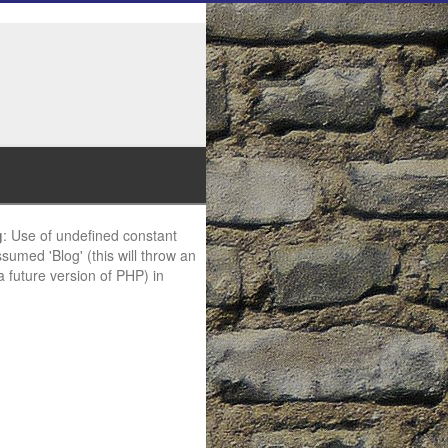
g
: Use of undefined constant
ssumed 'Blog' (this will throw an
 a future version of PHP) in