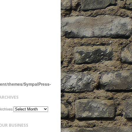
tent/themes/SympalPress-
ARCHIVES
Archives
OUR BUSINESS