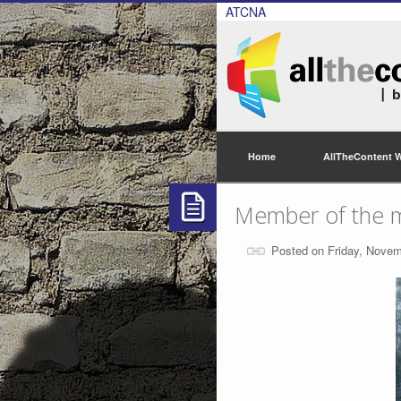
ATCNA
Home
AllTheContent 
Member of the 
Posted on Friday, Novem