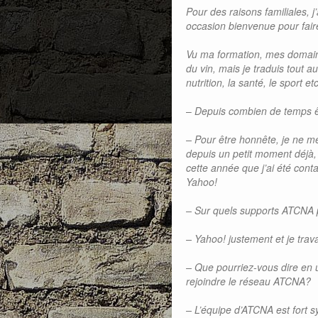
Pour des raisons familiales, 
occasion bienvenue pour faire
Vu ma formation, mes domaine
du vin, mais je traduis tout 
nutrition, la santé, le sport etc
–
Depuis combien de temps 
– Pour être honnête, je ne 
depuis un petit moment déjà,
cette année que j’ai été conta
Yahoo!
– Sur quels supports ATCNA 
– Yahoo! justement et je tra
– Que pourriez-vous dire en
rejoindre le réseau ATCNA?
– L’équipe d’ATCNA est fort 