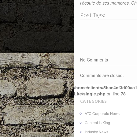
l’écoute de ses membres. C
Post Tags:
No Comments
Comments are closed.
/home/clients/5bae4cf3d00aa1
Lite/single.php
on line
78
CATEGORIES
ATC Corporate News
Content Is King
Industry News