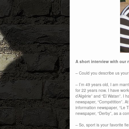
A short interview with ou
– Could you describe us you
– I’m 49 years old, I am marri
for 22 years now. I have work
d’Algérie” and “El Watan”. I h
newspaper, “Compétition”. At 
information newspaper, “Le Te
newspaper, “Derby”, as a con
– So, sport is your favorite fi