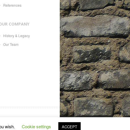
References
OUR COMPANY
History & Legacy
Our Team
es, 21, CH-1207, with Swiss
you wish.
Cookie settings
ACCEPT