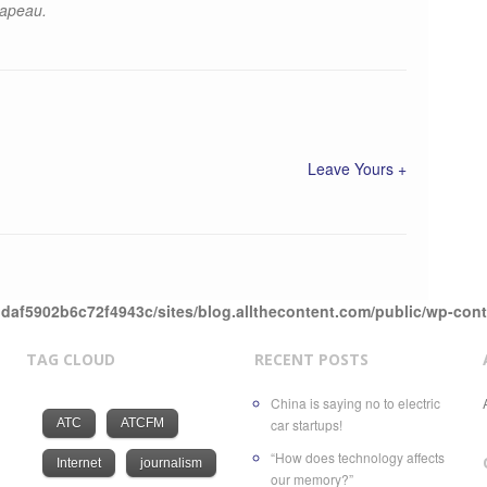
hapeau.
Leave Yours +
daf5902b6c72f4943c/sites/blog.allthecontent.com/public/wp-con
TAG CLOUD
RECENT POSTS
China is saying no to electric
ATC
ATCFM
car startups!
“How does technology affects
Internet
journalism
our memory?”