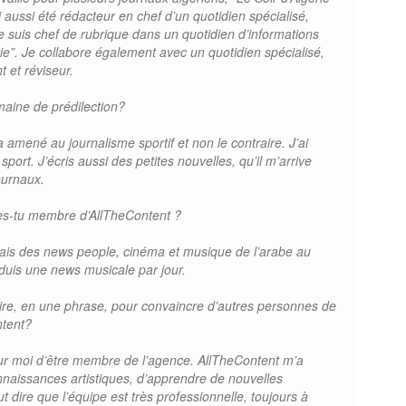
 aussi été rédacteur en chef d’un quotidien spécialisé,
e suis chef de rubrique dans un quotidien d’informations
e”. Je collabore également avec un quotidien spécialisé,
t et réviseur.
maine de prédilection?
’a amené au journalisme sportif et non le contraire. J’ai
port. J’écris aussi des petites nouvelles, qu’il m’arrive
ournaux.
es-tu membre d’AllTheContent ?
ptais des news people, cinéma et musique de l’arabe au
oduis une news musicale par jour.
dire, en une phrase, pour convaincre d’autres personnes de
ntent?
ur moi d’être membre de l’agence. AllTheContent m’a
naissances artistiques, d’apprendre de nouvelles
ut dire que l’équipe est très professionnelle, toujours à