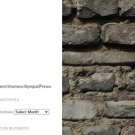
tent/themes/SympalPress-
ARCHIVES
Archives
OUR BUSINESS