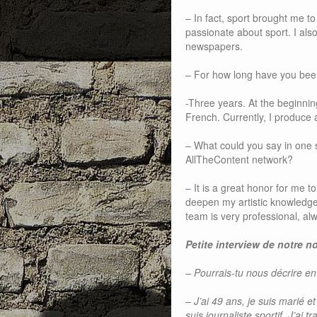
– In fact, sport brought me t
passionate about sport. I als
newspapers.
– For how long have you be
-Three years. At the beginni
French. Currently, I produce
– What could you say in one s
AllTheContent network?
– It is a great honor for me
deepen my artistic knowledge,
team is very professional, alw
Petite interview de notre
– Pourrais-tu nous décrire e
– J’ai 49 ans, je suis marié e
suis journaliste sportif. J’ai 