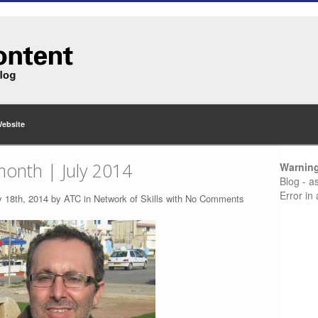
Website
onth | July 2014
Warnin
Blog - a
Error in
y 18th, 2014 by
ATC
in
Network of Skills
with
No Comments