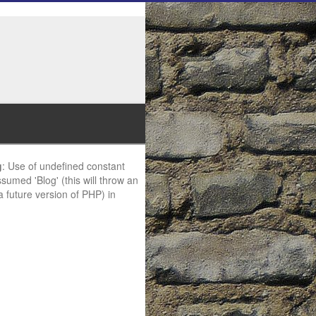
g
: Use of undefined constant
ssumed 'Blog' (this will throw an
 a future version of PHP) in