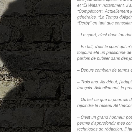
et “El Watan” notamment. J’ai
“Compétition”. Actuellement j
générales, “Le Temps d’Algéri
“Derby” en tant que consultan
– Le sport, c’est donc ton do
– En fait, c’est le sport qui m
toujours été un passionné de s
parfois de publier dans des j
– Depuis combien de temps 
– Trois ans. Au début, j’ada
français. Actuellement, je pr
– Qu’est-ce que tu pourrais 
rejoindre le réseau AllTheCo
– C’est un grand honneur po
permis d’approfondir mes con
techniques de rédaction. Il fa