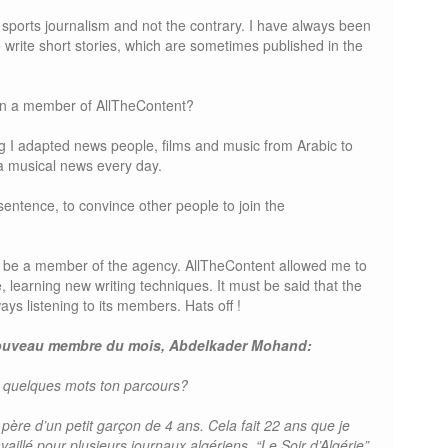
o sports journalism and not the contrary. I have always been
o write short stories, which are sometimes published in the
en a member of AllTheContent?
ng I adapted news people, films and music from Arabic to
 a musical news every day.
entence, to convince other people to join the
 to be a member of the agency. AllTheContent allowed me to
 learning new writing techniques. It must be said that the
ays listening to its members. Hats off !
 nouveau membre du mois, Abdelkader Mohand:
n quelques mots ton parcours?
t père d’un petit garçon de 4 ans. Cela fait 22 ans que je
travaillé pour plusieurs journaux algériens, “Le Soir d’Algérie”