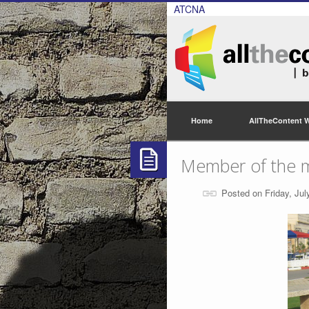
ATCNA
Home
AllTheContent 
Member of the m
Posted on Friday, Jul