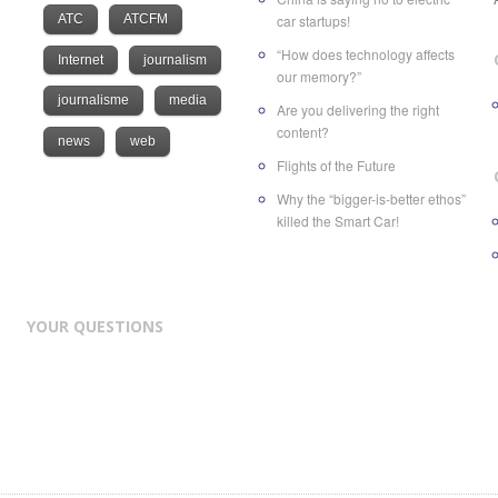
ATC
ATCFM
car startups!
“How does technology affects
Internet
journalism
our memory?”
journalisme
media
Are you delivering the right
content?
news
web
Flights of the Future
Why the “bigger-is-better ethos”
killed the Smart Car!
YOUR QUESTIONS