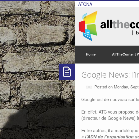
ATCNA
Home
AllTheContent 
Google News: l’i
Posted on Monday, Sept
Google est de nouveau sur l
En effet, ATC vous propose d
(directeur de Google News) à
Entre autres, il a martelé qu
« l’ADN de l’organisation s