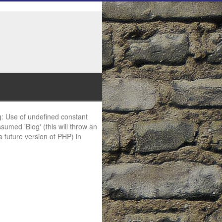
g
: Use of undefined constant
ssumed 'Blog' (this will throw an
 a future version of PHP) in