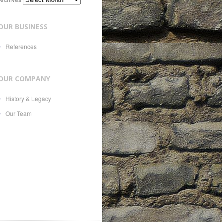
OUR BUSINESS
References
OUR COMPANY
History & Legacy
Our Team