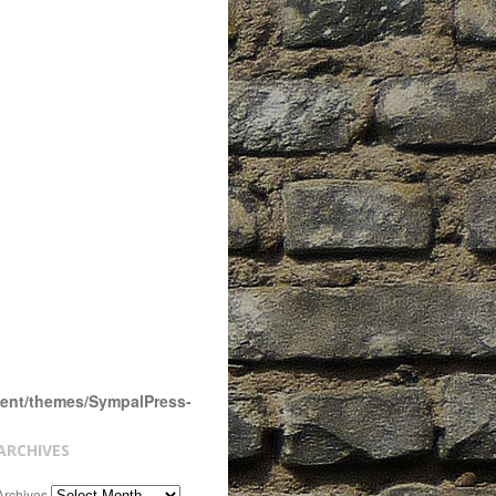
tent/themes/SympalPress-
ARCHIVES
Archives