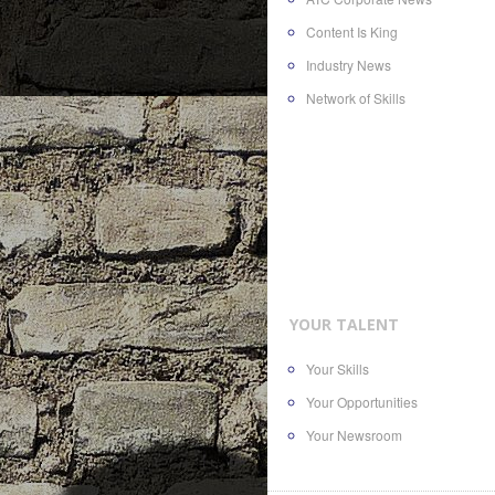
Content Is King
Industry News
Network of Skills
YOUR TALENT
Your Skills
Your Opportunities
Your Newsroom