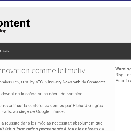
Website
nnovation comme leitmotiv
Warnin
Blog - a
Error in
ember 30th, 2013 by
ATC
in
Industry News
with
No Comments
e devant de la scène en ce début de semaine.
e revenir sur la conférence donnée par Richard Gingras
 Paris, au siège de Google France.
e la réussite dans les médias nécessitait absolument que
oit fait d’innovation permanente à tous les niveaux ».