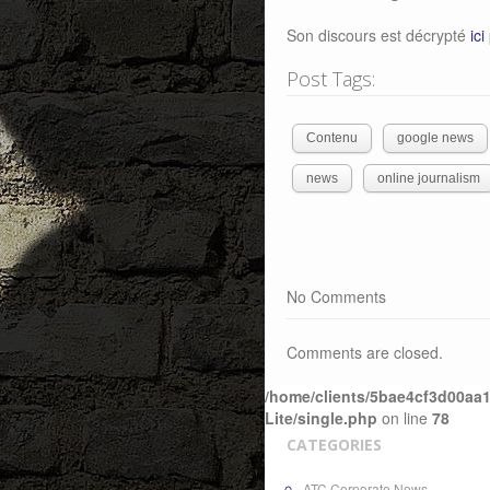
Son discours est décrypté
ici
Post Tags:
Contenu
google news
news
online journalism
No Comments
Comments are closed.
/home/clients/5bae4cf3d00aa1
Lite/single.php
on line
78
CATEGORIES
ATC Corporate News