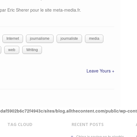
par Eric Sherer pour le site meta-media.fr.
Internet
journalisme
journaliste
media
web
Writing
Leave Yours +
daf5902b6c72f4943c/sites/blog.allthecontent.com/public/wp-con
TAG CLOUD
RECENT POSTS
China is saying no to electric