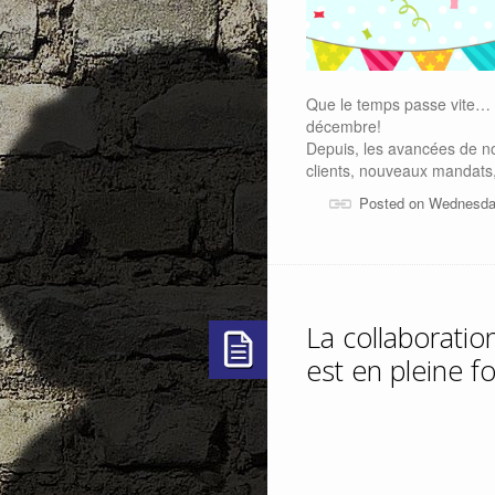
Que le temps passe vite… 
décembre!
Depuis, les avancées de n
clients, nouveaux mandats
Posted on Wednesda
La collaborati
est en pleine f