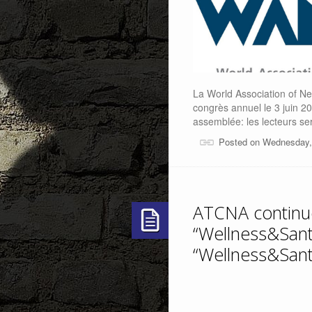
La World Association of N
congrès annuel le 3 juin 2
assemblée: les lecteurs se
Posted on Wednesday,
ATCNA continue
“Wellness&Sant
“Wellness&Sant