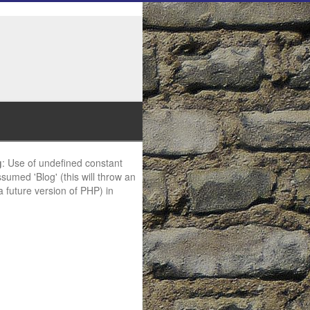
g
: Use of undefined constant
ssumed 'Blog' (this will throw an
 a future version of PHP) in