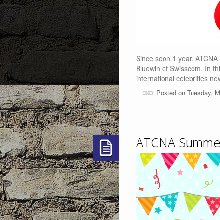
Since soon 1 year, ATCNA f
Bluewin of Swisscom. In t
international celebrities ne
Posted on Tuesday, M
ATCNA Summer 