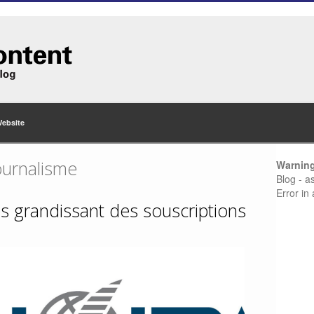
Website
ournalisme
Warnin
Blog - a
Error in
s grandissant des souscriptions