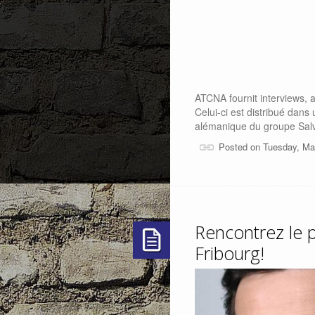
ATCNA fournit interviews, a
Celui-ci est distribué dan
alémanique du groupe Salv
Posted on Tuesday, Ma
Rencontrez le 
Fribourg!