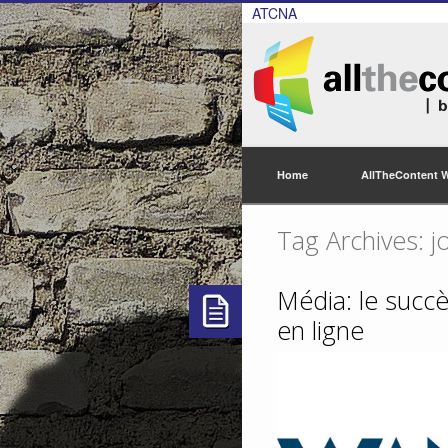
ATCNA
Home
AllTheContent 
Tag Archives: j
Média: le succè
en ligne