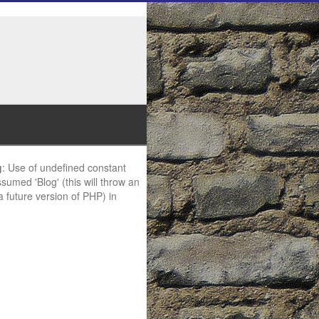
g
: Use of undefined constant
ssumed 'Blog' (this will throw an
 a future version of PHP) in