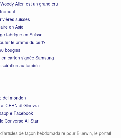
r Woody Allen est un grand cru
Utrement
rivières suisses
aire en Asie!
ge fabriqué en Suisse
outer le brame du cerf?
 60 bougies
e en carton signée Samsung
nspiration au féminin
ice del mondon
 al CERN di Ginevra
atsapp e Facebook
le Converse All Star
d’articles de façon hebdomadaire pour Bluewin, le portail