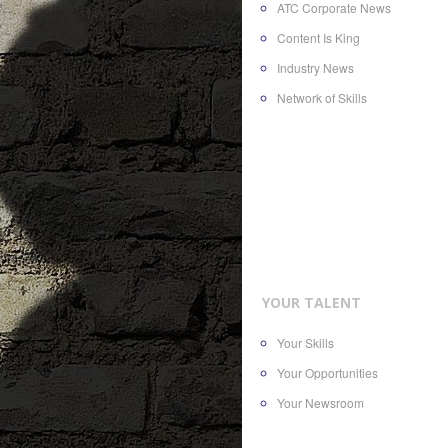
ATC Corporate News
Content Is King
Industry News
Network of Skills
YOUR TALENT
Your Skills
Your Opportunities
Your Newsroom