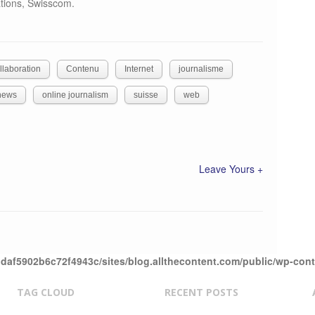
tions, Swisscom.
llaboration
Contenu
Internet
journalisme
news
online journalism
suisse
web
Leave Yours +
daf5902b6c72f4943c/sites/blog.allthecontent.com/public/wp-con
TAG CLOUD
RECENT POSTS