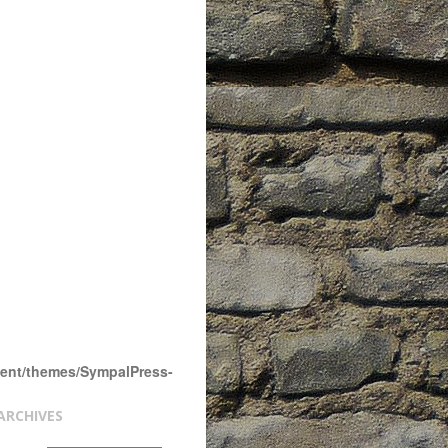
tent/themes/SympalPress-
ARCHIVES