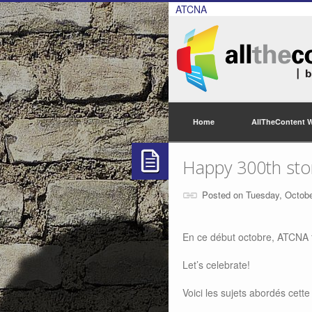
ATCNA
Home
AllTheContent 
Happy 300th stor
Posted on Tuesday, Octobe
En ce début octobre, ATCNA 
Let’s celebrate!
Voici les sujets abordés cette