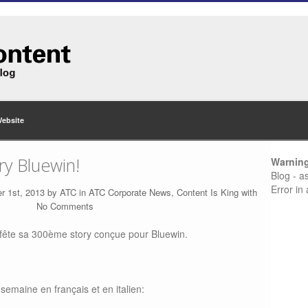
Website
y Bluewin!
Warnin
Blog - a
Error in
r 1st, 2013 by
ATC
in
ATC Corporate News
,
Content Is King
with
No Comments
fête sa 300ème story conçue pour Bluewin.
 semaine en français et en italien: