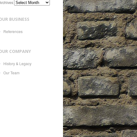
Archives
OUR BUSINESS
References
OUR COMPANY
History & Legacy
Our Team