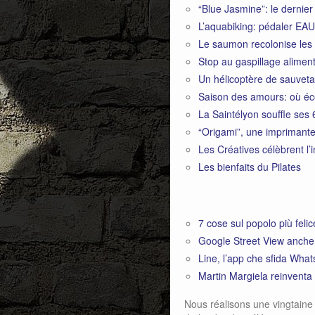
“Blue Jasmine”: le dernie
L’aquabiking: pédaler EA
Le saumon recolonise les 
Stop au gaspillage aliment
Un hélicoptère de sauveta
Saison des amours: où éc
La Saintélyon souffle ses
“Origami”, une imprimant
Les Créatives célèbrent l’i
Les bienfaits du Pilates
7 cose sul popolo più fel
Google Street View anche
Line, l’app che sfida Wh
Martin Margiela reinventa 
Nous réalisons une vingtaine 