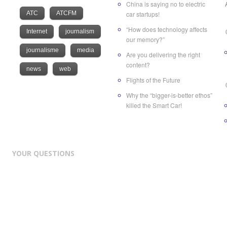
China is saying no to electric
ATC
ATCFM
car startups!
“How does technology affects
Internet
journalism
our memory?”
journalisme
media
Are you delivering the right
content?
news
web
Flights of the Future
Why the “bigger-is-better ethos”
killed the Smart Car!
YOUR QUESTIONS