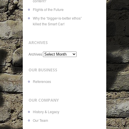
content?
Flights of the Future
Why the “bigger-is-better ethos”
killed the Smart Car!
ARCHIVES
Archives
OUR BUSINESS
References
OUR COMPANY
History & Legacy
Our Team