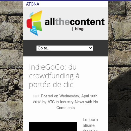
ATCNA
IndieGoGo: du
crowdfunding à
portée de clic
Posted on Wednesday, April 10th,
2013 by
ATC
in
Industry News
with
No
Comments
Le journ
alisme