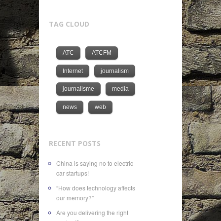
TAG CLOUD
ATC
ATCFM
Internet
journalism
journalisme
media
news
web
RECENT POSTS
China is saying no to electric
car startups!
“How does technology affects
our memory?”
Are you delivering the right