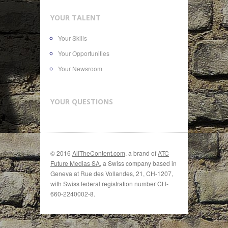
YOUR TALENT
Your Skills
Your Opportunities
Your Newsroom
YOUR QUESTIONS
© 2016
AllTheContent.com
, a brand of
ATC
Future Medias SA
, a Swiss company based in
Geneva at Rue des Vollandes, 21, CH-1207,
with Swiss federal registration number CH-
660-2240002-8.