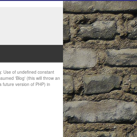
g
: Use of undefined constant
ssumed 'Blog' (this will throw an
 a future version of PHP) in