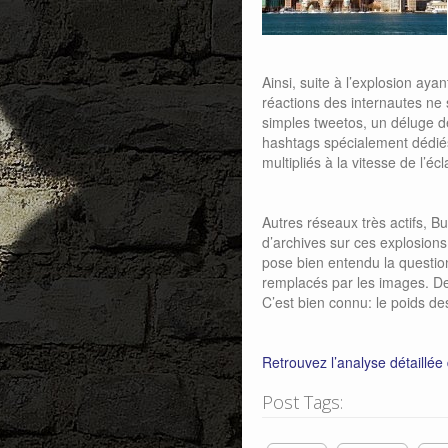
Ainsi, suite à l’explosion aya
réactions des internautes ne
simples tweetos, un déluge d
hashtags spécialement dédié
multipliés à la vitesse de l’écla
Autres réseaux très actifs, B
d’archives sur ces explosions.
pose bien entendu la questio
remplacés par les images. Des
C’est bien connu: le poids de
Retrouvez l’analyse détaillée 
Post Tags: