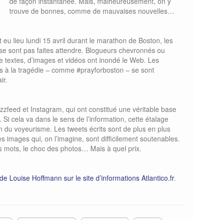
de façon instantanée. Mais, malheureusement, on y
trouve de bonnes, comme de mauvaises nouvelles…
nt eu lieu lundi 15 avril durant le marathon de Boston, les
 se sont pas faites attendre. Blogueurs chevronnés ou
e textes, d’images et vidéos ont inondé le Web. Les
s à la tragédie – comme #prayforboston – se sont
ir.
uzzfeed et Instagram, qui ont constitué une véritable base
 Si cela va dans le sens de l’information, cette étalage
n du voyeurisme. Les tweets écrits sont de plus en plus
 images qui, on l’imagine, sont difficilement soutenables.
s mots, le choc des photos… Mais à quel prix.
de Louise Hoffmann sur le site d’informations Atlantico.fr
.