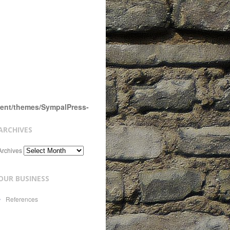
tent/themes/SympalPress-
ARCHIVES
Archives
OUR BUSINESS
References