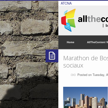
ATCNA
Home
AllTheContent 
Marathon de Bos
sociaux
Posted on Tuesday, A