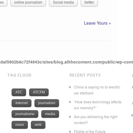
ws
online journalism
Social media
twitter
Leave Yours +
daf5902b6c72f4943c/sites/blog.allthecontent.com/public/wp-con
TAG CLOUD
RECENT POSTS
China is saying no to electric
ATC
ATCFM
car startups!
“How does technology affects
Internet
journalism
our memory?”
journalisme
media
Are you delivering the right
content?
news
web
Flights of the Future