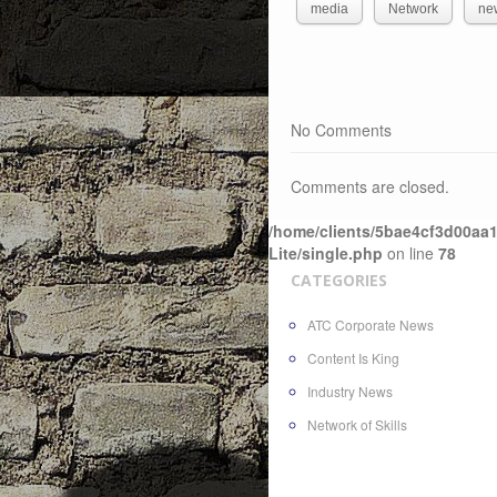
media
Network
ne
No Comments
Comments are closed.
/home/clients/5bae4cf3d00aa1
Lite/single.php
on line
78
CATEGORIES
ATC Corporate News
Content Is King
Industry News
Network of Skills